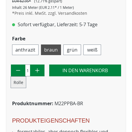
EUR 62.95*
(12.71% gespart)
Inhalt:
26 Meter
(EUR 2.11* / 1 Meter)
*Preis inkl. MwSt. zzgl. Versandkosten
Sofort verfügbar, Lieferzeit: 5-7 Tage
Farbe
anthrazit
braun
grün
weiß
IN DEN WARENKORB
Rolle
Produktnummer:
M22PPBA-BR
PRODUKTEIGENSCHAFTEN
formstabiles, aber dennoch flexibles und