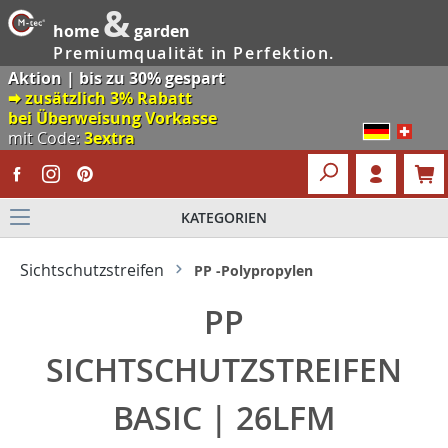
&
home
garden
Premiumqualität in Perfektion.
Aktion | bis zu 30% gespart
🠮 zusätzlich 3% Rabatt
bei Überweisung Vorkasse
mit Code:
3extra
KATEGORIEN
Sichtschutzstreifen
PP -Polypropylen
PP
SICHTSCHUTZSTREIFEN
BASIC | 26LFM