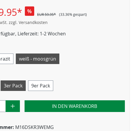
9.95*
%
EUR 59.95*
(33.36% gespart)
MwSt. zzgl. Versandkosten
fügbar, Lieferzeit: 1-2 Wochen
razit
weiß - moosgrün
3er Pack
9er Pack
IN DEN WARENKORB
ummer:
M16DSKR3WEMG