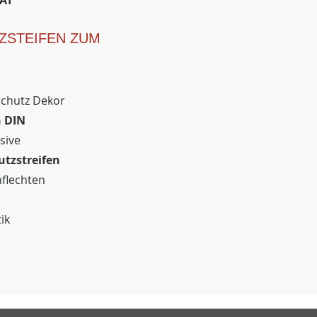
TÄT
ZSTEIFEN ZUM
schutz Dekor
h DIN
sive
utzstreifen
nflechten
ik