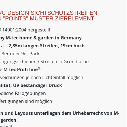
VC DESIGN SICHTSCHUTZSTREIFEN
N "POINTS" MUSTER ZIERELEMENT
 14001:2004 hergestellt
 by M-tec home & garden in Germany
ca. -
2,85m langen Streifen, 19cm hoch
m 3er oder 9er Pack
stigungsschienen / Streifen in Grundfarbe
®
ie
M-tec Profi-line
weichungen je nach Lichteinfall möglich
lität, UV beständiger Druck
edliche Farbgebungen
ertigungen sind möglich
ken und Layouts unterliegen dem Urheberrecht von M-
 garden.
erheit