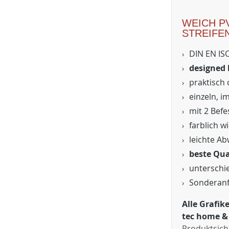
WEICH P
STREIFE
DIN EN ISO
designed
praktisch 
einzeln, i
mit 2 Befe
farblich w
leichte Ab
beste Qua
unterschi
Sonderanf
Alle Grafi
tec home &
Produktsich