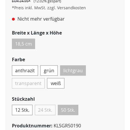
EUR 24.95*
(12.02% gespart)
*Preis inkl. MwSt. zzgl. Versandkosten
Nicht mehr verfügbar
Breite x Länge x Höhe
18,5 cm
Farbe
anthrazit
grün
lichtgrau
transparent
weiß
Stückzahl
12 Stk.
24 Stk.
50 Stk.
Produktnummer:
KLSGR50190