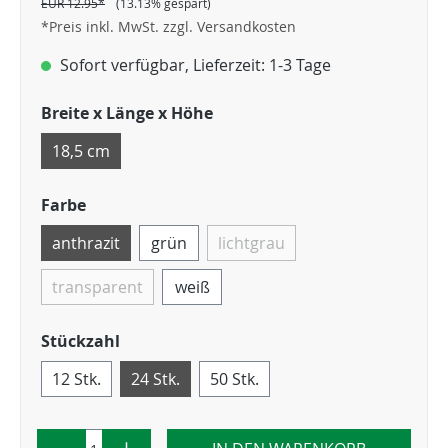
EUR 12.95*
(13.13% gespart)
*Preis inkl. MwSt. zzgl. Versandkosten
Sofort verfügbar, Lieferzeit: 1-3 Tage
Breite x Länge x Höhe
18,5 cm
Farbe
anthrazit
grün
lichtgrau
transparent
weiß
Stückzahl
12 Stk.
24 Stk.
50 Stk.