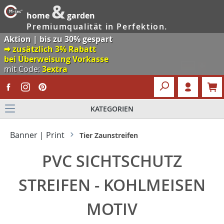
&
home
garden
Premiumqualität in Perfektion.
Aktion | bis zu 30% gespart
🠮 zusätzlich 3% Rabatt
bei Überweisung Vorkasse
mit Code:
3extra
KATEGORIEN
Banner | Print
Tier Zaunstreifen
PVC SICHTSCHUTZ
STREIFEN - KOHLMEISEN
MOTIV