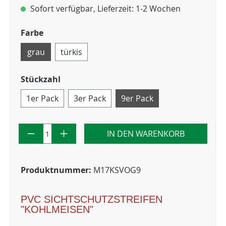
Sofort verfügbar, Lieferzeit: 1-2 Wochen
Farbe
grau
türkis
Stückzahl
1er Pack
3er Pack
9er Pack
IN DEN WARENKORB
Produktnummer:
M17KSVOG9
PVC SICHTSCHUTZSTREIFEN
"KOHLMEISEN"