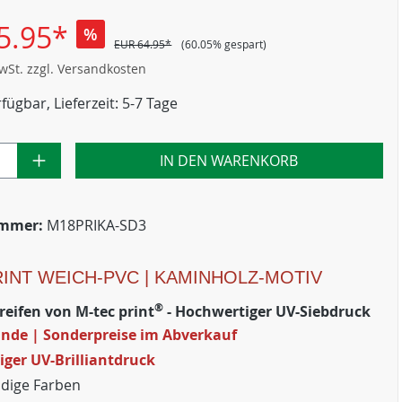
5.95*
%
EUR 64.95*
(60.05% gespart)
MwSt. zzgl. Versandkosten
fügbar, Lieferzeit: 5-7 Tage
IN DEN WARENKORB
ummer:
M18PRIKA-SD3
RINT WEICH-PVC | KAMINHOLZ-MOTIV
®
reifen von M-tec print
- Hochwertiger UV-Siebdruck
nde | Sonderpreise im Abverkauf
ger UV-Brilliantdruck
dige Farben