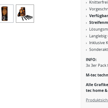
Knitterfr
Vorgeschn
Verfügbar 
Streifenm
Lösungsmi
Langlebig 
Inklusive 
Sonderakt
INFO:
3x 3er Pack 
M-tec techn
Alle Grafi
tec home &
Produktsich