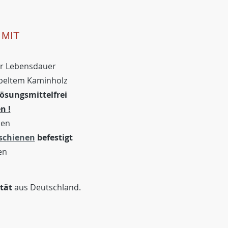
 MIT
er Lebensdauer
apeltem Kaminholz
lösungsmittelfrei
n !
ben
chienen
befestigt
en
tät
aus Deutschland.