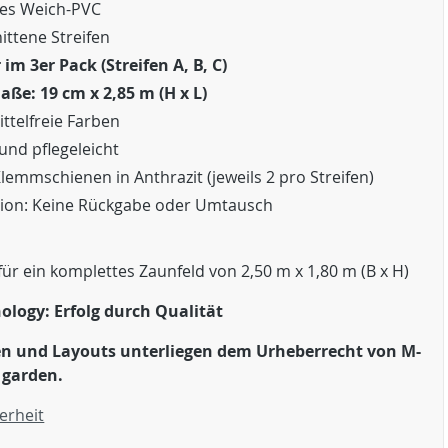
eies Weich-PVC
ittene Streifen
im 3er Pack (Streifen A, B, C)
aße: 19 cm x 2,85 m (H x L)
ttelfreie Farben
und pflegeleicht
Klemmschienen in Anthrazit (jeweils 2 pro Streifen)
ion: Keine Rückgabe oder Umtausch
für ein komplettes Zaunfeld von 2,50 m x 1,80 m (B x H)
ology: Erfolg durch Qualität
ken und Layouts unterliegen dem Urheberrecht von M-
 garden.
erheit