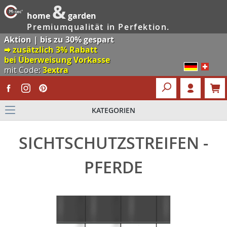
&
home
garden
Premiumqualität in Perfektion.
Aktion | bis zu 30% gespart
🠮 zusätzlich 3% Rabatt
bei Überweisung Vorkasse
mit Code:
3extra
KATEGORIEN
SICHTSCHUTZSTREIFEN -
PFERDE